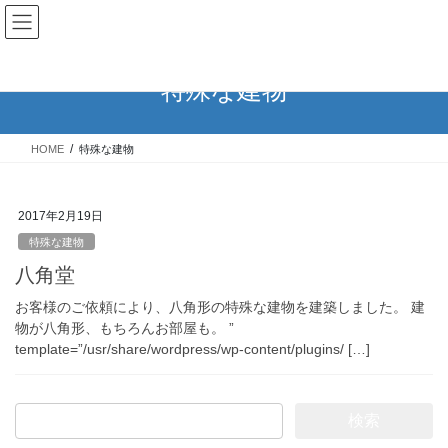
コ
ナ
ン
ビ
テ
ゲ
ン
ー
特殊な建物
ツ
シ
へ
ョ
ス
ン
HOME
特殊な建物
キ
に
ッ
移
プ
動
2017年2月19日
特殊な建物
八角堂
お客様のご依頼により、八角形の特殊な建物を建築しました。 建
物が八角形、もちろんお部屋も。 ”
template=”/usr/share/wordpress/wp-content/plugins/ […]
検
索: