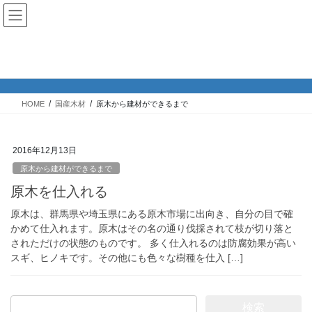
コ
ナ
ン
ビ
テ
ゲ
ン
ー
原木から建材ができるまで
ツ
シ
へ
ョ
ス
ン
HOME
国産木材
原木から建材ができるまで
キ
に
ッ
移
プ
動
2016年12月13日
原木から建材ができるまで
原木を仕入れる
原木は、群馬県や埼玉県にある原木市場に出向き、自分の目で確
かめて仕入れます。原木はその名の通り伐採されて枝が切り落と
されただけの状態のものです。 多く仕入れるのは防腐効果が高い
スギ、ヒノキです。その他にも色々な樹種を仕入 […]
検