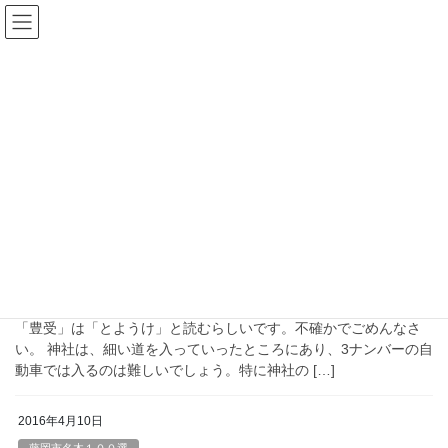
コ
ナ
ン
ビ
テ
ゲ
ン
ー
巨木
ツ
シ
へ
ョ
ス
ン
HOME
巨木
キ
に
ッ
移
プ
動
2016年4月21日
藤岡市名木１００選
豊受神社のケヤキ
藤岡市と高崎市吉井町の境にある豊受神社に行ってきました。
「豊受」は「とようけ」と読むらしいです。不確かでごめんなさ
い。 神社は、細い道を入っていったところにあり、3ナンバーの自
動車では入るのは難しいでしょう。特に神社の […]
2016年4月10日
藤岡市名木１００選